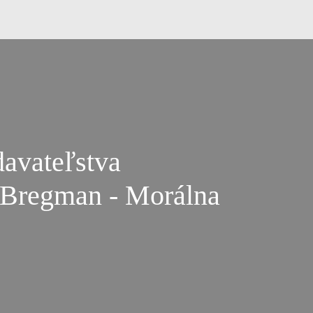
davateľstva
man - Morálna