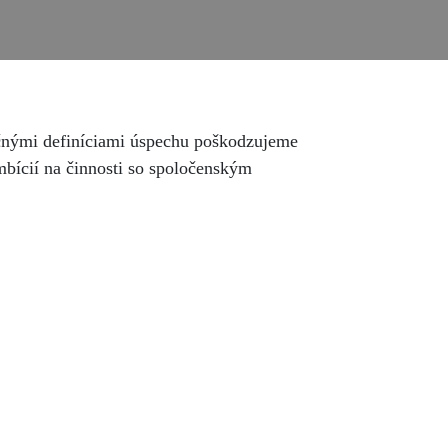
čnými definíciami úspechu poškodzujeme
mbícií na činnosti so spoločenským